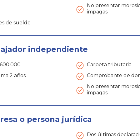
No presentar morosid
impagas
nes de sueldo
bajador independiente
600.000.
Carpeta tributaria.
ima 2 años.
Comprobante de domi
No presentar morosid
impagas
esa o persona jurídica
Dos últimas declarac