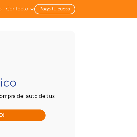
g
Contacto
Paga tu cuota
ico
compra del auto de tus
O!