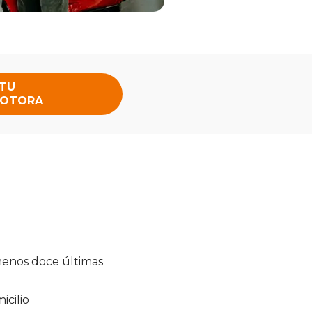
 TU
OTORA
 menos doce últimas
cilio