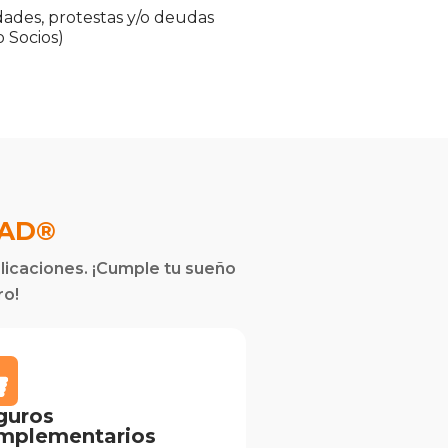
ades, protestas y/o deudas
 Socios)
DAD®
plicaciones. ¡Cumple tu sueño
ro!
guros
mplementarios