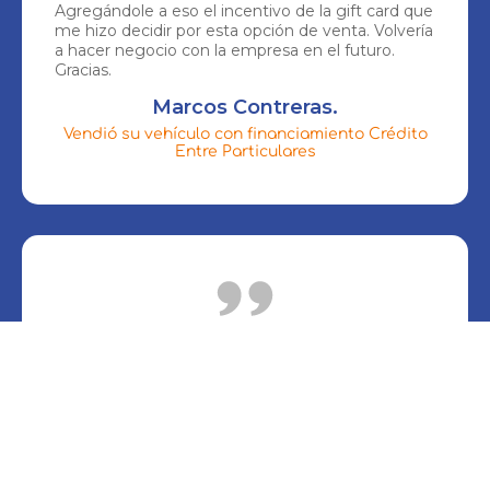
Agregándole a eso el incentivo de la gift card que
me hizo decidir por esta opción de venta. Volvería
a hacer negocio con la empresa en el futuro.
Gracias.
Marcos Contreras.
Vendió su vehículo con financiamiento Crédito
Entre Particulares
Experiencia en la compra del vehículo totalmente
buena, excelente gestión del ejecutivo y
facilidades para coordinaciones, inclusive ante las
dudas del vendedor, siempre estuvo la
disposición de UNIDAD para explicarle y darle las
facilidades, ya que el vendedor nunca había
realizado una venta entre personas. ¡Excelente
atención!