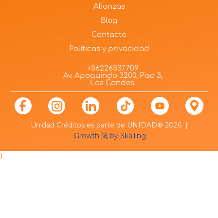
Alianzas
Blog
Contacto
Políticas y privacidad
+56226537709
Av. Apoquindo 3200, Piso 3,
Las Condes.
Unidad Créditos es parte de UNIDAD
®
2026 |
Growth 🚀 by Skalling
}