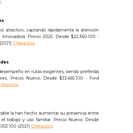
s
.
es
o atractivo, captando rápidamente la atención
 innovadora. Precio 2025: Desde $22.360.100 -
(2021)
Chileautos
.
ades
desempeño en rutas exigentes, siendo preferida
ares. Precio Nuevo: Desde $33.665.100 - Ford
hileautos
.
cesible la han hecho aumentar su presencia entre
n el trabajo y uso familiar. Precio Nuevo: Desde
.053.100 (2021)
Chileautos
.