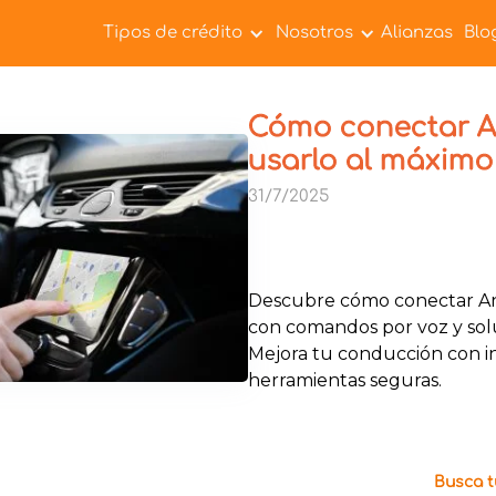
Tipos de crédito
Nosotros
Alianzas
Blo
Cómo conectar A
usarlo al máximo
31/7/2025
Descubre cómo conectar An
con comandos por voz y so
Mejora tu conducción con i
herramientas seguras.
Busca tu