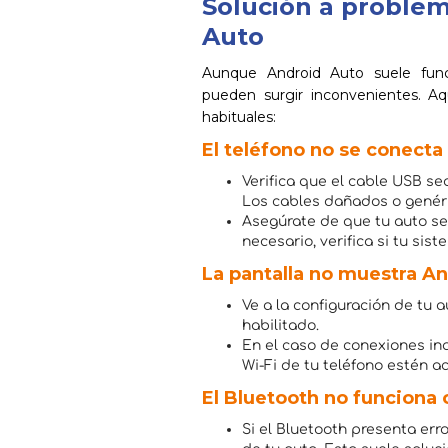
Solución a proble
Auto
Aunque Android Auto suele func
pueden surgir inconvenientes. A
habituales:
El teléfono no se conecta 
Verifica que el cable USB s
Los cables dañados o genér
Asegúrate de que tu auto se
necesario, verifica si tu sis
La pantalla no muestra A
Ve a la configuración de tu
habilitado.
En el caso de conexiones in
Wi-Fi de tu teléfono estén a
El Bluetooth no funciona
Si el Bluetooth presenta erro