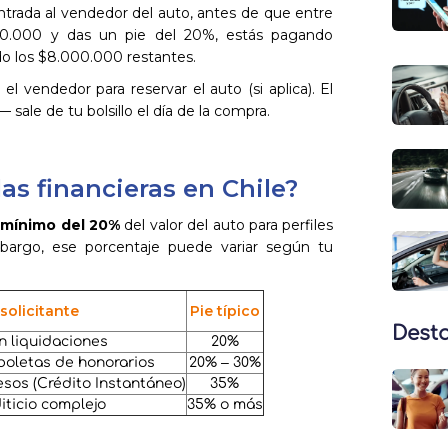
ntrada al vendedor del auto, antes de que entre
.000.000 y das un pie del 20%, estás pagando
do los $8.000.000 restantes.
l vendedor para reservar el auto (si aplica). El
 sale de tu bolsillo el día de la compra.
as financieras en Chile?
 mínimo del 20%
del valor del auto para perfiles
mbargo, ese porcentaje puede variar según tu
 solicitante
Pie típico
Dest
 liquidaciones
20%
boletas de honorarios
20% – 30%
esos (Crédito Instantáneo)
35%
diticio complejo
35% o más