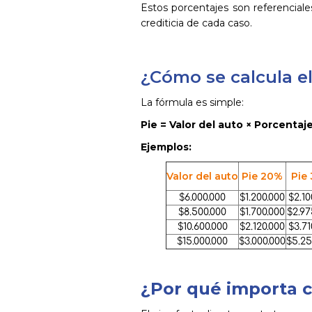
Estos porcentajes son referenciales
crediticia de cada caso.
¿Cómo se calcula el
La fórmula es simple:
Pie = Valor del auto × Porcentaj
Ejemplos:
Valor del auto
Pie 20%
Pie
$6.000.000
$1.200.000
$2.10
$8.500.000
$1.700.000
$2.97
$10.600.000
$2.120.000
$3.71
$15.000.000
$3.000.000
$5.25
¿Por qué importa c