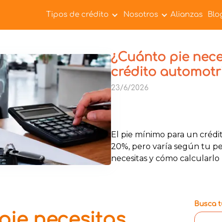
Tipos de crédito
Nosotros
Alianzas
Blo
¿Cuánto pie nece
crédito automotr
23/6/2026
El pie mínimo para un crédi
20%, pero varía según tu pe
necesitas y cómo calcularlo
Busca tu
pie necesitas