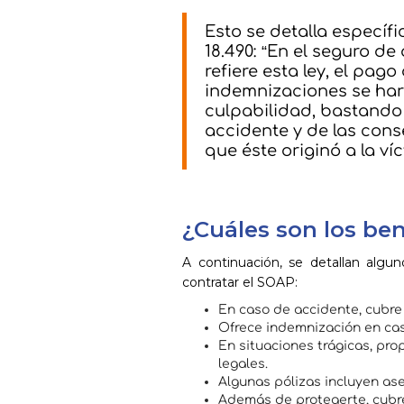
Esto se detalla específi
18.490: “En el seguro d
refiere esta ley, el pag
indemnizaciones se hará
culpabilidad, bastando 
accidente y de las con
que éste originó a la ví
¿Cuáles son los be
A continuación, se detallan algu
contratar el SOAP:
En caso de accidente, cubre
Ofrece indemnización en ca
En situaciones trágicas, pr
legales.
Algunas pólizas incluyen ase
Además de protegerte, cubre