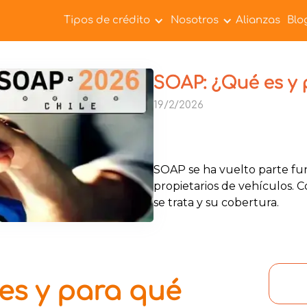
Tipos de crédito
Nosotros
Alianzas
Blo
SOAP: ¿Qué es y 
19/2/2026
SOAP se ha vuelto parte fun
propietarios de vehículos. 
se trata y su cobertura.
es y para qué