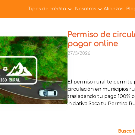
Tipos de crédito
Nosotros
Alianzas
Blo
Permiso de circul
pagar online
27/3/2026
El permiso rural te permite
circulación en municipios ru
trasladando tu pago 100% on
iniciativa Saca tu Permiso Ru
Busca tu