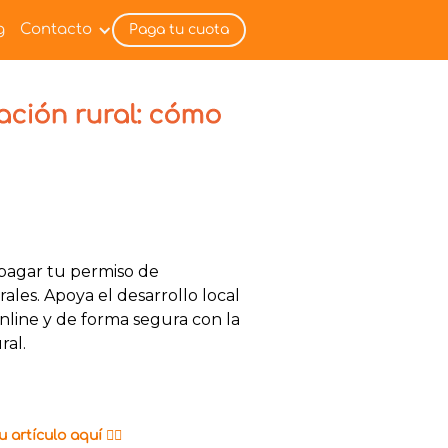
g
Contacto
Paga tu cuota
ación rural: cómo
 pagar tu permiso de
rales. Apoya el desarrollo local
line y de forma segura con la
ral.
 artículo aquí 👇🏼