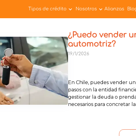
Tipos de crédito
Nosotros
Alianzas
Blo
¿Puedo vender un
automotriz?
19/1/2026
En Chile, puedes vender un
pasos con la entidad financ
gestionar la deuda o prenda 
necesarios para concretar la