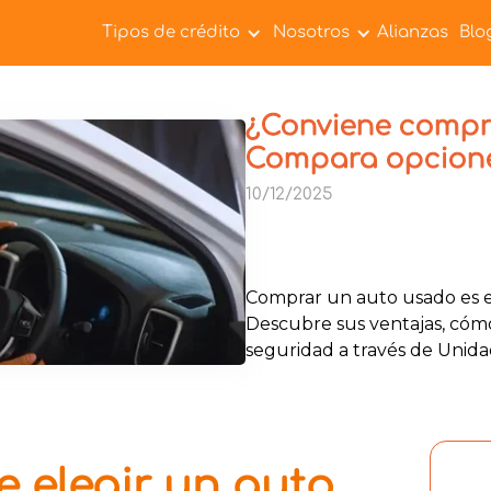
Tipos de crédito
Nosotros
Alianzas
Blo
¿Conviene compr
Compara opcion
10/12/2025
Comprar un auto usado es e
Descubre sus ventajas, cómo 
seguridad a través de Unida
e elegir un auto