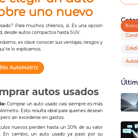
obre uno nuevo
Cate
sado? Para muchos chilenos, sí. Es una opción
d, desde autos compactos hasta SUV.
Cond
máximo, es clave conocer sus ventajas, riesgos y
í te lo explicamos.
Crédi
Auto
ito Automotriz
Últim
omprar autos usados
cio:
Comprar un auto usado casi siempre es más
lómetro. Esto resulta ideal para quienes desean
pero sin excederse en gastos.
culos nuevos pierden hasta un 20% de su valor
a. En cambio, un auto usado ya pasó por su