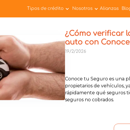
Tipos de crédito
Nosotros
Alianzas
Blo
¿Cómo verificar l
auto con Conoce
19/2/2026
Conoce tu Seguro es una pl
propietarios de vehículos, y
rápidamente qué seguros tie
seguros no cobrados.