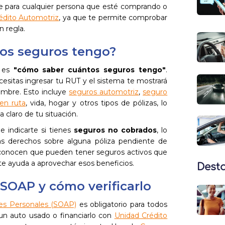
ve para cualquier persona que esté comprando o
édito Automotriz
, ya que te permite comprobar
n regla.
os seguros tengo?
s es
"cómo saber cuántos seguros tengo"
.
ecesitas ingresar tu RUT y el sistema te mostrará
ombre. Esto incluye
seguros automotriz
,
seguro
en ruta
, vida, hogar y otros tipos de pólizas, lo
 claro de tu situación.
 indicarte si tienes
seguros no cobrados
, lo
ías derechos sobre alguna póliza pendiente de
conocen que pueden tener seguros activos que
 te ayuda a aprovechar esos beneficios.
Dest
 SOAP y cómo verificarlo
tes Personales (SOAP)
es obligatorio para todos
 un auto usado o financiarlo con
Unidad Crédito