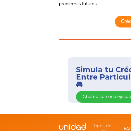
problemas futuros.
Créd
Simula tu Cré
Entre Particu
🚘
Chatea con una ejecu
Tipos de
FA