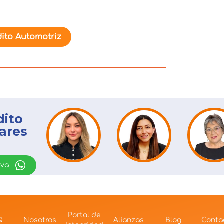
ito Automotriz
dito
lares
tiva
Portal de
Q
Nosotros
Alianzas
Blog
Conta